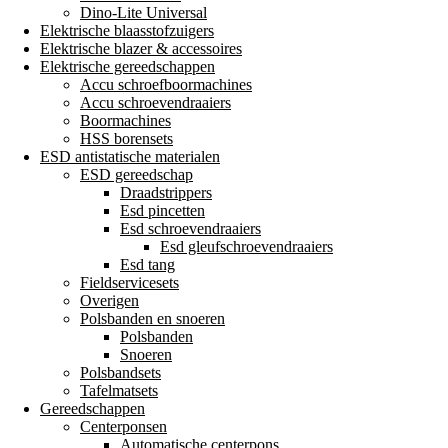
Dino-Lite Universal
Elektrische blaasstofzuigers
Elektrische blazer & accessoires
Elektrische gereedschappen
Accu schroefboormachines
Accu schroevendraaiers
Boormachines
HSS borensets
ESD antistatische materialen
ESD gereedschap
Draadstrippers
Esd pincetten
Esd schroevendraaiers
Esd gleufschroevendraaiers
Esd tang
Fieldservicesets
Overigen
Polsbanden en snoeren
Polsbanden
Snoeren
Polsbandsets
Tafelmatsets
Gereedschappen
Centerponsen
Automatische centerpons