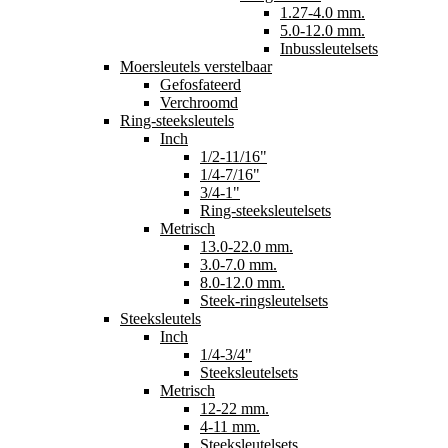
1.27-4.0 mm.
5.0-12.0 mm.
Inbussleutelsets
Moersleutels verstelbaar
Gefosfateerd
Verchroomd
Ring-steeksleutels
Inch
1/2-11/16"
1/4-7/16"
3/4-1"
Ring-steeksleutelsets
Metrisch
13.0-22.0 mm.
3.0-7.0 mm.
8.0-12.0 mm.
Steek-ringsleutelsets
Steeksleutels
Inch
1/4-3/4"
Steeksleutelsets
Metrisch
12-22 mm.
4-11 mm.
Steeksleutelsets