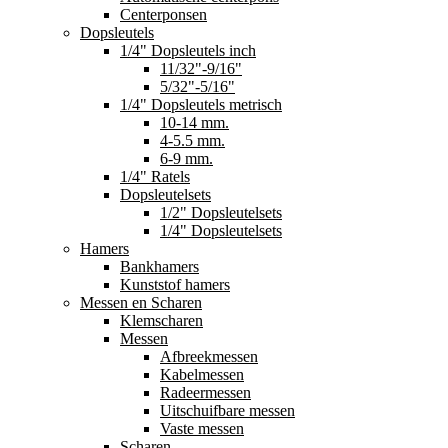
Centerponsen
Dopsleutels
1/4" Dopsleutels inch
11/32"-9/16"
5/32"-5/16"
1/4" Dopsleutels metrisch
10-14 mm.
4-5.5 mm.
6-9 mm.
1/4" Ratels
Dopsleutelsets
1/2" Dopsleutelsets
1/4" Dopsleutelsets
Hamers
Bankhamers
Kunststof hamers
Messen en Scharen
Klemscharen
Messen
Afbreekmessen
Kabelmessen
Radeermessen
Uitschuifbare messen
Vaste messen
Scharen