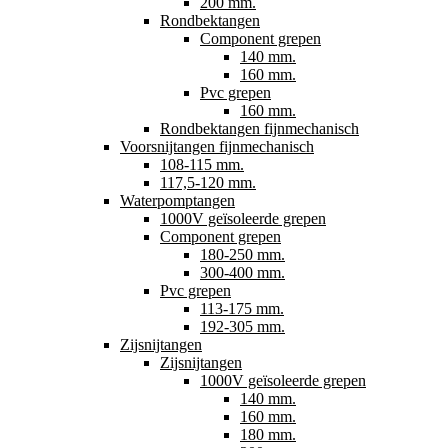
200 mm.
Rondbektangen
Component grepen
140 mm.
160 mm.
Pvc grepen
160 mm.
Rondbektangen fijnmechanisch
Voorsnijtangen fijnmechanisch
108-115 mm.
117,5-120 mm.
Waterpomptangen
1000V geïsoleerde grepen
Component grepen
180-250 mm.
300-400 mm.
Pvc grepen
113-175 mm.
192-305 mm.
Zijsnijtangen
Zijsnijtangen
1000V geïsoleerde grepen
140 mm.
160 mm.
180 mm.