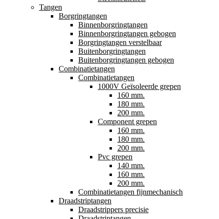
Tangen
Borgringtangen
Binnenborgringtangen
Binnenborgringtangen gebogen
Borgringtangen verstelbaar
Buitenborgringtangen
Buitenborgringtangen gebogen
Combinatietangen
Combinatietangen
1000V Geïsoleerde grepen
160 mm.
180 mm.
200 mm.
Component grepen
160 mm.
180 mm.
200 mm.
Pvc grepen
140 mm.
160 mm.
200 mm.
Combinatietangen fijnmechanisch
Draadstriptangen
Draadstrippers precisie
Draadstriptangen