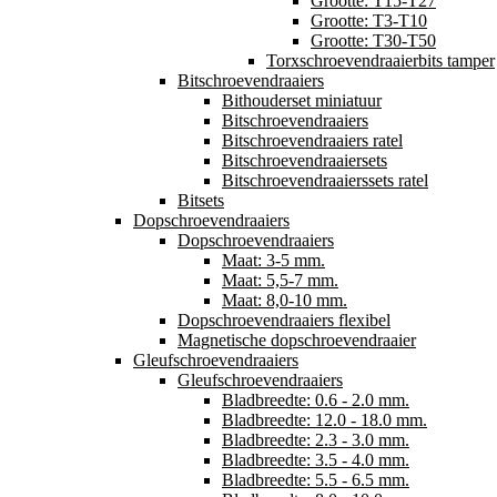
Grootte: T15-T27
Grootte: T3-T10
Grootte: T30-T50
Torxschroevendraaierbits tamper
Bitschroevendraaiers
Bithouderset miniatuur
Bitschroevendraaiers
Bitschroevendraaiers ratel
Bitschroevendraaiersets
Bitschroevendraaierssets ratel
Bitsets
Dopschroevendraaiers
Dopschroevendraaiers
Maat: 3-5 mm.
Maat: 5,5-7 mm.
Maat: 8,0-10 mm.
Dopschroevendraaiers flexibel
Magnetische dopschroevendraaier
Gleufschroevendraaiers
Gleufschroevendraaiers
Bladbreedte: 0.6 - 2.0 mm.
Bladbreedte: 12.0 - 18.0 mm.
Bladbreedte: 2.3 - 3.0 mm.
Bladbreedte: 3.5 - 4.0 mm.
Bladbreedte: 5.5 - 6.5 mm.