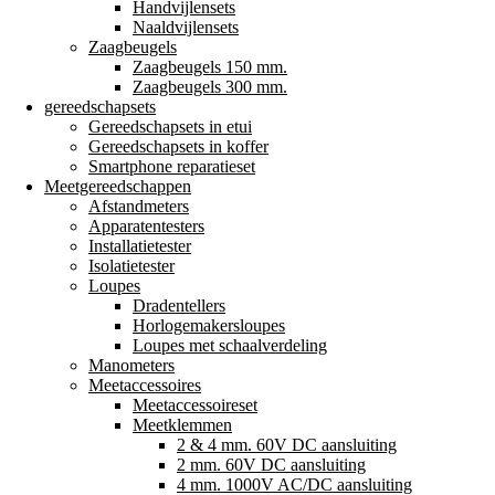
Handvijlensets
Naaldvijlensets
Zaagbeugels
Zaagbeugels 150 mm.
Zaagbeugels 300 mm.
gereedschapsets
Gereedschapsets in etui
Gereedschapsets in koffer
Smartphone reparatieset
Meetgereedschappen
Afstandmeters
Apparatentesters
Installatietester
Isolatietester
Loupes
Dradentellers
Horlogemakersloupes
Loupes met schaalverdeling
Manometers
Meetaccessoires
Meetaccessoireset
Meetklemmen
2 & 4 mm. 60V DC aansluiting
2 mm. 60V DC aansluiting
4 mm. 1000V AC/DC aansluiting