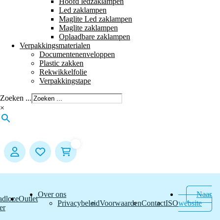
Hoofd ledzaklampen
Led zaklampen
Maglite Led zaklampen
Maglite zaklampen
Oplaadbare zaklampen
Verpakkingsmaterialen
Documentenenveloppen
Plastic zakken
Rekwikkelfolie
Verpakkingstape
Zoeken ...
×
Over ons
Naar
adloze
Outlet
Privacybeleid
Voorwaarden
Contact
ISO
website
er