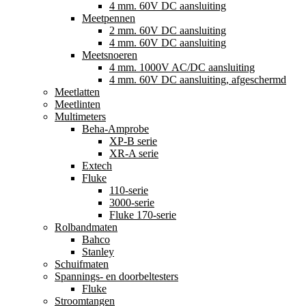
4 mm. 60V DC aansluiting
Meetpennen
2 mm. 60V DC aansluiting
4 mm. 60V DC aansluiting
Meetsnoeren
4 mm. 1000V AC/DC aansluiting
4 mm. 60V DC aansluiting, afgeschermd
Meetlatten
Meetlinten
Multimeters
Beha-Amprobe
XP-B serie
XR-A serie
Extech
Fluke
110-serie
3000-serie
Fluke 170-serie
Rolbandmaten
Bahco
Stanley
Schuifmaten
Spannings- en doorbeltesters
Fluke
Stroomtangen