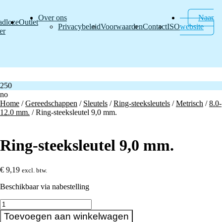
Over ons
Naar
adloze
Outlet
Privacybeleid
Voorwaarden
Contact
ISO
website
er
250
no
Home
/
Gereedschappen
/
Sleutels
/
Ring-steeksleutels
/
Metrisch
/
8.0-
12.0 mm.
/ Ring-steeksleutel 9,0 mm.
Ring-steeksleutel 9,0 mm.
€
9,19
excl. btw.
Beschikbaar via nabestelling
Ring-
steeksleutel
Toevoegen aan winkelwagen
9,0