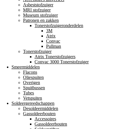
Asbeststofzuiger
MRI stofzuiger
Museum stofzuiger
Patronen en zakken
Tonerstofzuigeronderdelen
3M
Atrix
Convac
Pullman
Tonerstofzuiger
Atrix Tonerstofzuigers
Convac 3000 Tonerstofzuiger
Smeermiddelen
Flacons
Oliespuiten
Overigen
Spuitbussen
Tubes
Vetspuiten
Soldeergereedschappen
Desoldeermiddelen
Gassoldeerbouten
Accessoires
Gassoldeerbouten