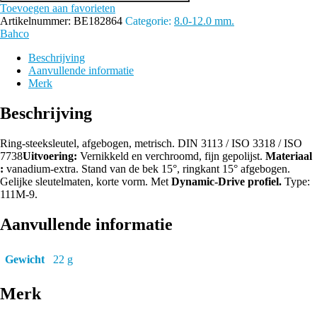
Toevoegen aan favorieten
mm.
Artikelnummer:
BE182864
Categorie:
8.0-12.0 mm.
aantal
Bahco
Beschrijving
Aanvullende informatie
Merk
Beschrijving
Ring-steeksleutel, afgebogen, metrisch. DIN 3113 / ISO 3318 / ISO
7738
Uitvoering:
Vernikkeld en verchroomd, fijn gepolijst.
Materiaal
:
vanadium-extra. Stand van de bek 15°, ringkant 15° afgebogen.
Gelijke sleutelmaten, korte vorm. Met
Dynamic-Drive profiel.
Type:
111M-9.
Aanvullende informatie
Gewicht
22 g
Merk