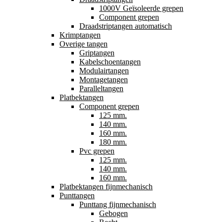
1000V Geïsoleerde grepen
Component grepen
Draadstriptangen automatisch
Krimptangen
Overige tangen
Griptangen
Kabelschoentangen
Modulairtangen
Montagetangen
Paralleltangen
Platbektangen
Component grepen
125 mm.
140 mm.
160 mm.
180 mm.
Pvc grepen
125 mm.
140 mm.
160 mm.
Platbektangen fijnmechanisch
Punttangen
Punttang fijnmechanisch
Gebogen