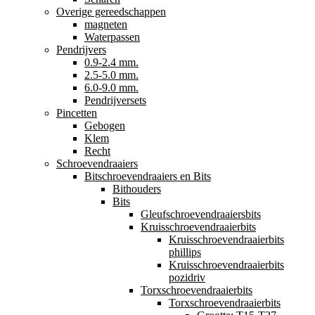
Overige gereedschappen
magneten
Waterpassen
Pendrijvers
0.9-2.4 mm.
2.5-5.0 mm.
6.0-9.0 mm.
Pendrijversets
Pincetten
Gebogen
Klem
Recht
Schroevendraaiers
Bitschroevendraaiers en Bits
Bithouders
Bits
Gleufschroevendraaiersbits
Kruisschroevendraaierbits
Kruisschroevendraaierbits
phillips
Kruisschroevendraaierbits
pozidriv
Torxschroevendraaierbits
Torxschroevendraaierbits