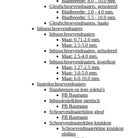
Bladbreedte: 8.0 - 10.0 mm.
Gleufschroevendraaiers. geïsoleerd
Bladbreedte: 2.0 - 4.0 mm.
Bladbreedte: 5.5 - 10.0 mm.
Gleufschroevendraaiers. haaks
Inbusschroevendraaiers
Inbusschroevendraaiers
Maat: 0.71-2.0 mm.
Maat: 2.5-5.0 mm.
Inbusschroevendraaiers. geïsoleerd
Maat: 2.5-4.0 mm.
Inbusschroevendraaiers. kogelkop
Maat: 1.27-2.5 mm.
Maat: 3.0-5.0 mm.
Maat: 6.0-10.0 mm.
Insteekschroevendraaiers
Handgrepen en lege roletui's
PB Baumann
Inbussleutelkling metrisch
PB Baumann
Schroevendraaierkling gleuf
PB Baumann
Schroevendraaierkling kruiskop
Schroevendraaierkling kruiskop
phillips