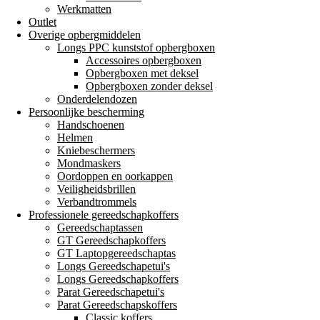
Werkmatten
Outlet
Overige opbergmiddelen
Longs PPC kunststof opbergboxen
Accessoires opbergboxen
Opbergboxen met deksel
Opbergboxen zonder deksel
Onderdelendozen
Persoonlijke bescherming
Handschoenen
Helmen
Kniebeschermers
Mondmaskers
Oordoppen en oorkappen
Veiligheidsbrillen
Verbandtrommels
Professionele gereedschapkoffers
Gereedschaptassen
GT Gereedschapkoffers
GT Laptopgereedschaptas
Longs Gereedschapetui's
Longs Gereedschapkoffers
Parat Gereedschapetui's
Parat Gereedschapskoffers
Classic koffers