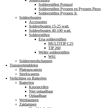
Soldeerstiften
Soldeerstiften Portasol
Soldeerstiften Pyropen en Pyropen Piezo
Soldeerstiften Pyropen Jr.
Soldeerbouten
Accessoires
Soldeerbouten 15-25 watt.
Soldeerbouten 40-100 watt.
Soldeerstiften
Ersa soldeerstiften
MULTITIP C25
TIP 260
Weller soldeerstiften
W61
Soldeergeedschappen
Transportmiddelen
Plateauwagens
Steekwagens
Verlichting en Batterijen
Batterijen
Knoopcellen
Niet oplaadbaar
Oplaadbaar
Werklampen
Zaklampen