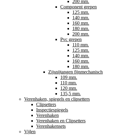
200 mm.
Component grepen
125 mm.
140 mm.
160 mm.
180 mm.
200 mm.
Pvc grepen
110 mm.
125 mm.
140 mm.
160 mm.
180 mm.
Zijsnijtangen fijnmechanisch
109 mm.
110 mm.
120 mm.
135,5 mm.
Verenhaken, spiegels en clipsetters
Clipsetters
Inspectiespiegels
Verenhaken
Verenhaken en Clipsetters
Verenhakensets
Vijlen