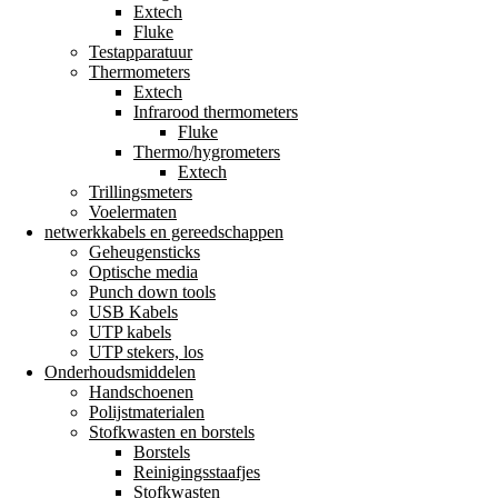
Extech
Fluke
Testapparatuur
Thermometers
Extech
Infrarood thermometers
Fluke
Thermo/hygrometers
Extech
Trillingsmeters
Voelermaten
netwerkkabels en gereedschappen
Geheugensticks
Optische media
Punch down tools
USB Kabels
UTP kabels
UTP stekers, los
Onderhoudsmiddelen
Handschoenen
Polijstmaterialen
Stofkwasten en borstels
Borstels
Reinigingsstaafjes
Stofkwasten