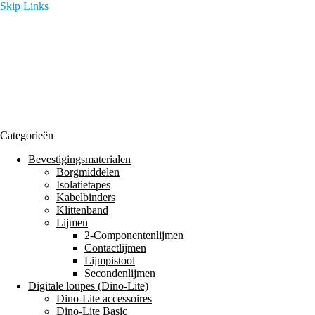
Skip Links
Categorieën
Bevestigingsmaterialen
Borgmiddelen
Isolatietapes
Kabelbinders
Klittenband
Lijmen
2-Componentenlijmen
Contactlijmen
Lijmpistool
Secondenlijmen
Digitale loupes (Dino-Lite)
Dino-Lite accessoires
Dino-Lite Basic