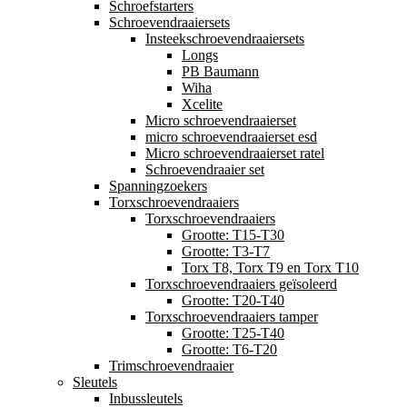
Schroefstarters
Schroevendraaiersets
Insteekschroevendraaiersets
Longs
PB Baumann
Wiha
Xcelite
Micro schroevendraaierset
micro schroevendraaierset esd
Micro schroevendraaierset ratel
Schroevendraaier set
Spanningzoekers
Torxschroevendraaiers
Torxschroevendraaiers
Grootte: T15-T30
Grootte: T3-T7
Torx T8, Torx T9 en Torx T10
Torxschroevendraaiers geïsoleerd
Grootte: T20-T40
Torxschroevendraaiers tamper
Grootte: T25-T40
Grootte: T6-T20
Trimschroevendraaier
Sleutels
Inbussleutels