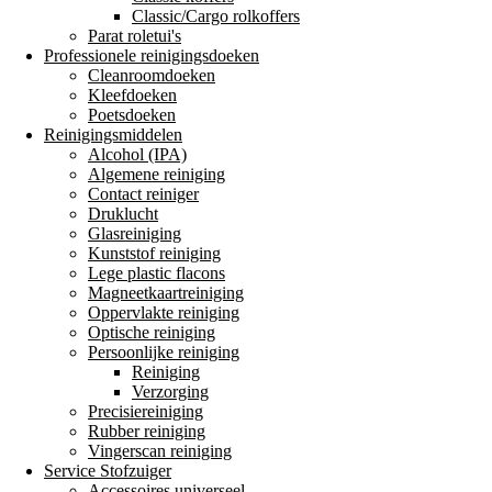
Classic/Cargo rolkoffers
Parat roletui's
Professionele reinigingsdoeken
Cleanroomdoeken
Kleefdoeken
Poetsdoeken
Reinigingsmiddelen
Alcohol (IPA)
Algemene reiniging
Contact reiniger
Druklucht
Glasreiniging
Kunststof reiniging
Lege plastic flacons
Magneetkaartreiniging
Oppervlakte reiniging
Optische reiniging
Persoonlijke reiniging
Reiniging
Verzorging
Precisiereiniging
Rubber reiniging
Vingerscan reiniging
Service Stofzuiger
Accessoires universeel